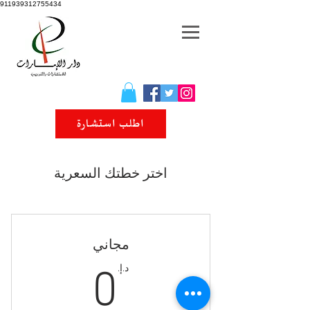
911939312755434
اطلب استشارة
اختر خطتك السعرية
مجاني
0د.إ.
د.إ.
0